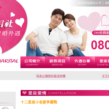
返回幸福徵信公司
│
偵
與老公攤牌的最佳時機
才子
十二星座小老婆爭霸戰