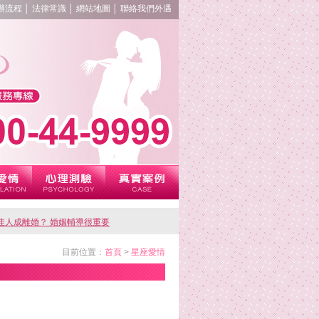
辦流程
│
法律常識
│
網站地圖
│
聯絡我們
外遇
佳人成離婚？ 婚姻輔導很重要
目前位置：
首頁
>
星座愛情