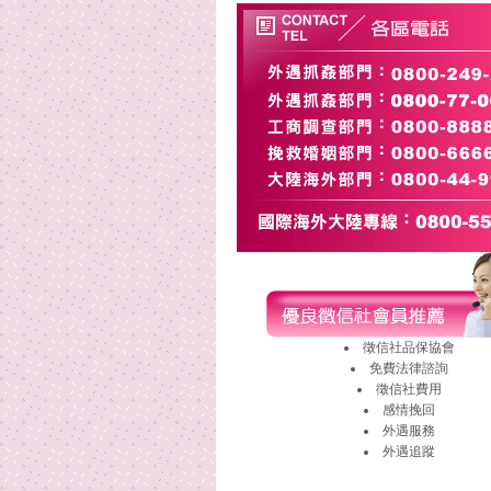
徵信社
品保協會
免費法律諮詢
徵信社費用
感情挽回
外遇
服務
外遇
追蹤