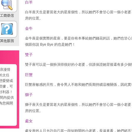
白羊
白羊座天生是要當老大的星座個性，所以她們不會甘心當一個小老婆
房的位置。
金牛
金牛座是個實際的星座，要是你有本事給她們錢花的話，她們也甘心
個跟你說 Bye Bye 的也是她們！
雙子
雙子座可以是一個扮演得很好的小老婆，但誰保證她背後還有多少個
的浪漫情
巨蟹
的太任
戀愛變成
巨蟹座敏感的天性，會令男人不敢和她們長期持續這種關係，因此實
證據，可
好利器！
獅子
時間內提供
為您揭開
獅子座天生是要當老大的星座個性，所以她們不會甘心當一個小老婆
房的位置。
處女
處女座的人只允許自己當一段短時間的小老婆，長遠來看，她們絕不