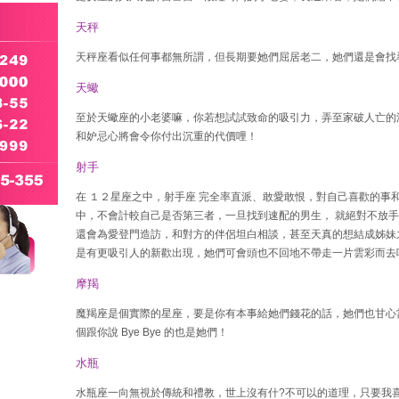
天秤
天秤座看似任何事都無所謂，但長期要她們屈居老二，她們還是會找
天蠍
至於天蠍座的小老婆嘛，你若想試試致命的吸引力，弄至家破人亡的
和妒忌心將會令你付出沉重的代價哩！
射手
在 １２星座之中，射手座 完全率直派、敢愛敢恨，對自己喜歡的事
中，不會計較自己是否第三者，一旦找到速配的男生， 就絕對不放
還會為愛登門造訪，和對方的伴侶坦白相談，甚至天真的想結成姊妹
是有更吸引人的新歡出現，她們可會頭也不回地不帶走一片雲彩而去
摩羯
魔羯座是個實際的星座，要是你有本事給她們錢花的話，她們也甘心
個跟你說 Bye Bye 的也是她們！
水瓶
水瓶座一向無視於傳統和禮教，世上沒有什?不可以的道理，只要我