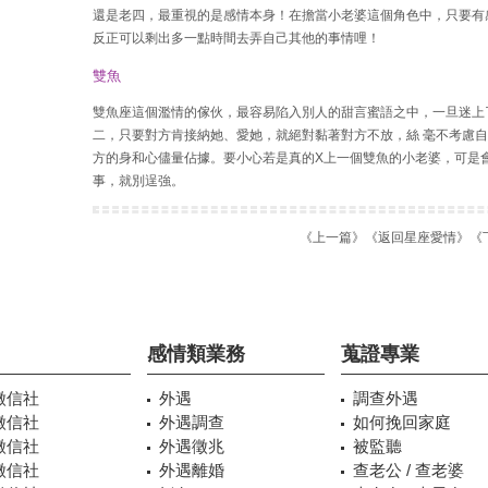
還是老四，最重視的是感情本身！在擔當小老婆這個角色中，只要有
反正可以剩出多一點時間去弄自己其他的事情哩！
雙魚
雙魚座這個濫情的傢伙，最容易陷入別人的甜言蜜語之中，一旦迷上
二，只要對方肯接納她、愛她，就絕對黏著對方不放，絲 毫不考慮自
方的身和心儘量佔據。要小心若是真的X上一個雙魚的小老婆，可是
事，就別逞強。
《上一篇》
《返回星座愛情》
《
感情類業務
蒐證專業
徵信社
外遇
調查外遇
徵信社
外遇調查
如何挽回家庭
徵信社
外遇徵兆
被監聽
徵信社
外遇離婚
查老公 / 查老婆