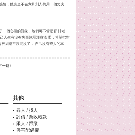
感情，她完全不在意和別人共用一個丈夫，
了一個心儀的對象，她們可不管是否 排老
己人生有沒有失而施展渾身溫 柔，希望把對
會被糾纏至沒完沒了， 自己沒有齊人的本
下一篇》
其他
尋人 / 找人
討債 / 應收帳款
跟人 / 跟蹤
侵害配偶權