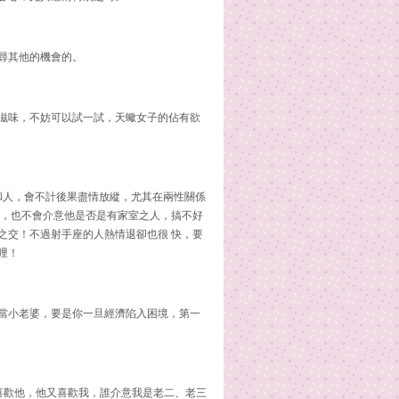
尋其他的機會的。
滋味，不妨可以試一試，天蠍女子的佔有欲
和人，會不計後果盡情放縱，尤其在兩性關係
手，也不會介意他是否是有家室之人，搞不好
之交！不過射手座的人熱情退卻也很 快，要
哩！
當小老婆，要是你一旦經濟陷入困境，第一
喜歡他，他又喜歡我，誰介意我是老二、老三