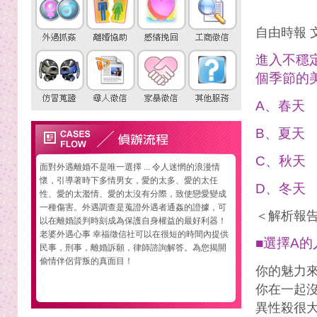
自由時報 
進入不穩
個季節的
A、春天
B、夏天
C、秋天
面對外遇離婚不是唯一選擇 ... 令人迷惘的浪漫情
懷，引導著時下多情男女，愛的太多、愛的太任
D、冬天
性、愛的太濫情、愛的太沒有分際，致使戀愛變成
一種傷害。外遇調查是蒐證外遇者通姦的證據，可
＜解析報
以在離婚談判時刻成為保護自身權益的最好利器！
老婆外遇心事 幸福徵信社可以在很短的時間內提供
■選擇A的
民事，刑事，離婚訴願，律師諮詢解答。為您揭開
偷情伴侶背叛的真面目！
你的魅力
你在一起
異性殺很