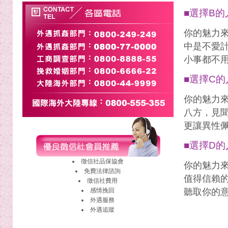
■選擇B的
你的魅力
中是不愛
小事都不
■選擇C的
你的魅力
八方，見
更讓異性
■選擇D的
徵信社
品保協會
你的魅力
免費法律諮詢
值得信賴
徵信社費用
感情挽回
聽取你的
外遇
服務
外遇
追蹤