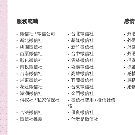
服務範疇
感情
徵信社 / 徵信公司
台北徵信社
外
新北徵信社
基隆徵信社
外
桃園徵信社
新竹徵信社
外
苗栗徵信社
台中徵信社
外
彰化徵信社
雲林徵信社
抓
南投徵信社
嘉義徵信社
抓
台南徵信社
高雄徵信社
感
屏東徵信社
宜蘭徵信社
感
花蓮徵信社
台東徵信社
婚姻
澎湖徵信社
金門徵信社
偵探社 / 私家偵探社
徵信社費用 / 徵信社價
格
合法徵信社
優良徵信社
徵信社推薦
什麼是徵信社