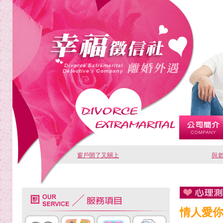
窗戶開了又關上
與
情人愛