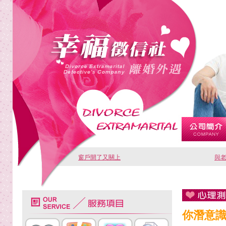
窗戶開了又關上
與
你潛意