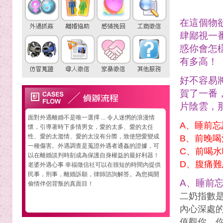
在這個物
肆鄙視一
惑你會怎
有多高！
好不容易
賀了一番
片陰雲，
面對外遇離婚不是唯一選擇 ... 令人迷惘的浪漫情
A、睡前
懷，引導著時下多情男女，愛的太多、愛的太任
性、愛的太濫情、愛的太沒有分際，致使戀愛變成
B、前晚喝
一種傷害。外遇調查是蒐證外遇者通姦的證據，可
C、前喝
以在離婚談判時刻成為保護自身權益的最好利器！
D、腹痛
老婆外遇心事 幸福徵信社可以在很短的時間內提供
民事，刑事，離婚訴願，律師諮詢解答。為您揭開
A、睡前
偷情伴侶背叛的真面目！
二奶指數
內心深處
值觀你，