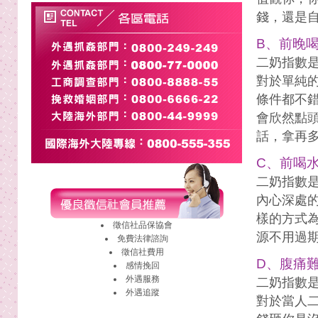
錢，還是
B、前晚
二奶指數
對於單純
條件都不
會欣然點
話，拿再
C、前喝
二奶指數
內心深處
樣的方式
徵信社
品保協會
源不用過期
免費法律諮詢
徵信社費用
D、腹痛
感情挽回
外遇
服務
二奶指數
外遇
追蹤
對於當人