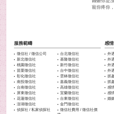
錢砸你是
寵你疼你
服務範疇
感情
徵信社 / 徵信公司
台北徵信社
外
新北徵信社
基隆徵信社
外
桃園徵信社
新竹徵信社
外
苗栗徵信社
台中徵信社
外
彰化徵信社
雲林徵信社
抓
南投徵信社
嘉義徵信社
抓
台南徵信社
高雄徵信社
感
屏東徵信社
宜蘭徵信社
感
花蓮徵信社
台東徵信社
婚姻
澎湖徵信社
金門徵信社
偵探社 / 私家偵探社
徵信社費用 / 徵信社價