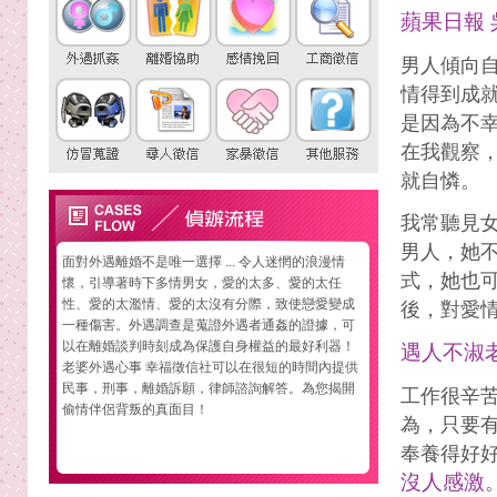
蘋果日報 
男人傾向
情得到成
是因為不
在我觀察
就自憐。
我常聽見
男人，她
面對外遇離婚不是唯一選擇 ... 令人迷惘的浪漫情
式，她也
懷，引導著時下多情男女，愛的太多、愛的太任
性、愛的太濫情、愛的太沒有分際，致使戀愛變成
後，對愛
一種傷害。外遇調查是蒐證外遇者通姦的證據，可
以在離婚談判時刻成為保護自身權益的最好利器！
遇人不淑
老婆外遇心事 幸福徵信社可以在很短的時間內提供
民事，刑事，離婚訴願，律師諮詢解答。為您揭開
工作很辛
偷情伴侶背叛的真面目！
為，只要
奉養得好
沒人感激