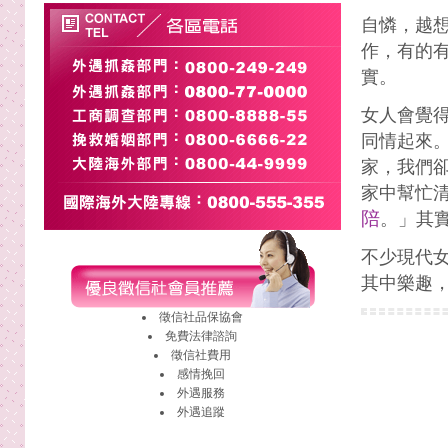
自憐，越
作，有的
實。
女人會覺
同情起來
家，我們
家中幫忙
陪
。」其
不少現代
其中樂趣
徵信社
品保協會
免費法律諮詢
徵信社費用
感情挽回
外遇
服務
外遇
追蹤