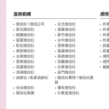
服務範疇
感情
徵信社 / 徵信公司
台北徵信社
外
新北徵信社
基隆徵信社
外
桃園徵信社
新竹徵信社
外
苗栗徵信社
台中徵信社
外
彰化徵信社
雲林徵信社
抓
南投徵信社
嘉義徵信社
抓
台南徵信社
高雄徵信社
感
屏東徵信社
宜蘭徵信社
感
花蓮徵信社
台東徵信社
婚姻
澎湖徵信社
金門徵信社
偵探社 / 私家偵探社
徵信社費用 / 徵信社價
格
合法徵信社
優良徵信社
徵信社推薦
什麼是徵信社