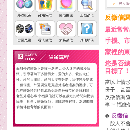
尋人徵
反徵信
最近常常
手機、
家裡的
您是否
面對外遇離婚不是唯一選擇 ... 令人迷惘的浪漫情
目標了
懷，引導著時下多情男女，愛的太多、愛的太任
性、愛的太濫情、愛的太沒有分際，致使戀愛變成
當以上情
一種傷害。外遇調查是蒐證外遇者通姦的證據，可
份子，甚
以在離婚談判時刻成為保護自身權益的最好利器！
老婆外遇心事 幸福徵信社可以在很短的時間內提供
反徵信調
民事，刑事，離婚訴願，律師諮詢解答。為您揭開
事 幸福徵
偷情伴侶背叛的真面目！
反
徵信
�
一般人不