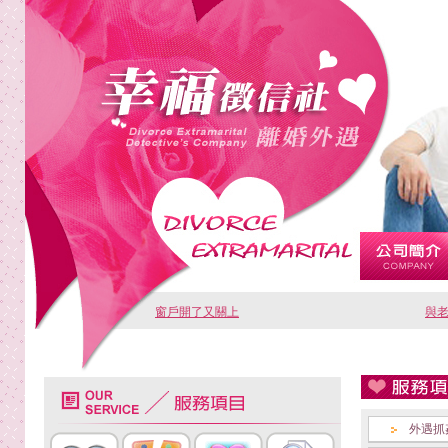
窗戶開了又關上
與
外遇抓