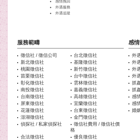
感情挽回
外遇
服務
外遇
追蹤
服務範疇
感情
徵信社 / 徵信公司
台北徵信社
外
新北徵信社
基隆徵信社
外
桃園徵信社
新竹徵信社
外
苗栗徵信社
台中徵信社
外
彰化徵信社
雲林徵信社
抓
南投徵信社
嘉義徵信社
抓
台南徵信社
高雄徵信社
感
屏東徵信社
宜蘭徵信社
感
花蓮徵信社
台東徵信社
婚姻
澎湖徵信社
金門徵信社
偵探社 / 私家偵探社
徵信社費用 / 徵信社價
格
合法徵信社
優良徵信社