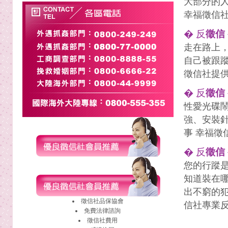
大部分的
幸福徵信
� 反
徵信
走在路上
自己被跟
徵信社提
� 反
徵信
性愛光碟
強、安裝
事 幸福
� 反
徵信
您的行蹤
知道裝在
出不窮的
徵信社
品保協會
信社專業
免費法律諮詢
徵信社費用